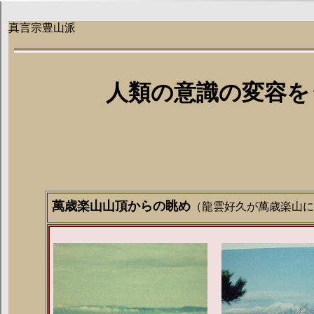
真言宗豊山派
人類の意識の変容を
萬歳楽山山頂からの眺め
（龍雲好久が萬歳楽山に