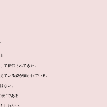
、
山
して信仰されてきた。
えている姿が描かれている。
はない。
の要”である
もしれない。