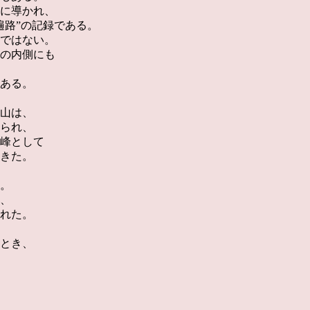
に導かれ、
遍路”の記録である。
ではない。
の内側にも
ある。
山は、
られ、
峰として
きた。
。
、
れた。
とき、