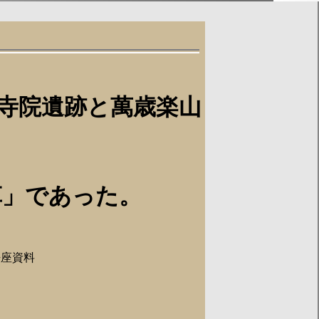
寺院遺跡と萬歳楽山
」であった。
座資料