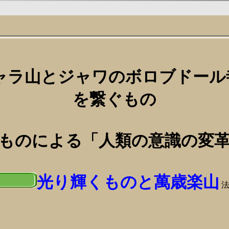
ャラ山とジャワのボロブドール
を繋ぐもの
のによる「人類の意識の変革
光り輝くものと萬歳楽山
法