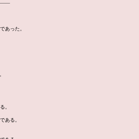
――
であった。
。
る。
である。