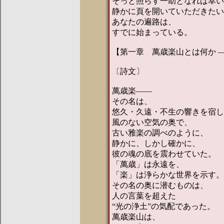
そっと照らす一助となれば幸い
静かに頁を開いていただきたい
あなたの遍路は、
すでに始まっている。
【第一章 萬歳楽山とは何か 
〔詩文〕
萬歳楽――
その名は、
悠久・久遠・不生の響きを宿し
風のない空気の奥で、
古い雅楽の調べのように、
静かに、しかし確かに、
彼の魂の底を震わせていた。
「萬歳」は永遠を、
「楽」は浄らかな世界を示す。
その名の奥に潜むものは、
人の言葉を超えた
“光の浄土”の気配であった。
萬歳楽山は、