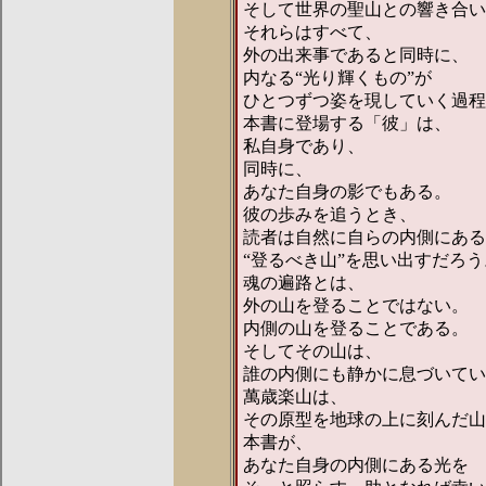
そして世界の聖山との響き合い
それらはすべて、
外の出来事であると同時に、
内なる“光り輝くもの”が
ひとつずつ姿を現していく過程
本書に登場する「彼」は、
私自身であり、
同時に、
あなた自身の影でもある。
彼の歩みを追うとき、
読者は自然に自らの内側にある
“登るべき山”を思い出すだろう
魂の遍路とは、
外の山を登ることではない。
内側の山を登ることである。
そしてその山は、
誰の内側にも静かに息づいてい
萬歳楽山は、
その原型を地球の上に刻んだ山
本書が、
あなた自身の内側にある光を