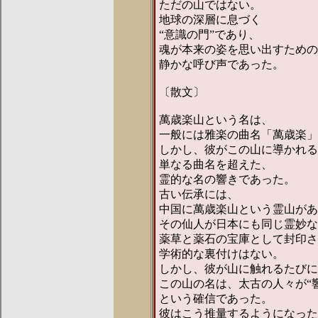
ただの山ではない。
地球の深層に息づく
“意識の門”であり、
魂が本来の姿を思い出すための
静かな呼び声であった。
〔散文〕
萬歳楽山という名は、
一般には雅楽の曲名「萬歳楽」
しかし、彼がこの山に導かれる
単なる曲名を超えた、
霊的な名の響きであった。
古い伝承には、
中国に萬歳楽山という霊山があ
その仙人が日本にも同じ霊妙な
薬草と薬石の宝庫として封印さ
学術的な裏付けはない。
しかし、彼が山に触れるたびに
この山の名は、太古の人々が“
という確信であった。
彼はこう推量するようになった