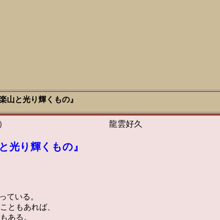
歳楽山と光り輝くもの』
令和八年版） 龍雲好久
山と光り輝くもの』
持っている。
こともあれば、
もある。