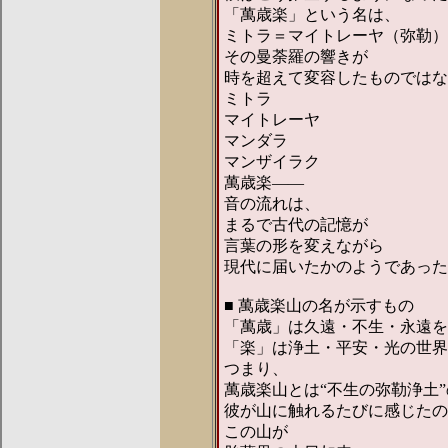
「萬歳楽」という名は、
ミトラ＝マイトレーヤ（弥勒）
その曼荼羅の響きが
時を超えて変容したものではな
ミトラ
マイトレーヤ
マンダラ
マンザイラク
萬歳楽――
音の流れは、
まるで古代の記憶が
言葉の形を変えながら
現代に届いたかのようであった
■ 萬歳楽山の名が示すもの
「萬歳」は久遠・不生・永遠を
「楽」は浄土・平安・光の世界
つまり、
萬歳楽山とは“不生の弥勒浄土
彼が山に触れるたびに感じたの
この山が