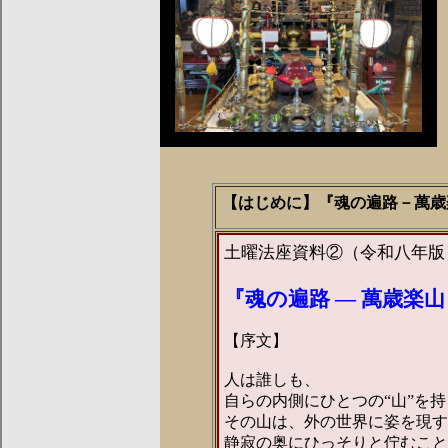
【はじめに】『魂の遍路－萬
土曜法座資料②（
『魂の遍路 ― 萬歳楽
【序文】
人は誰しも、
自らの内側にひとつの“山”を
その山は、外の世界に姿を現す
静寂の奥にひっそりと佇むこと