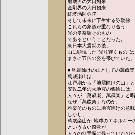
胎蔵界の大日如来
金剛界の大日如来
紅玻璃阿弥陀
そして未来に下生する弥勒佛
これらの象徴が重なり合う
光の曼荼羅そのもの
であるということだった。
東日本大震災の後、
山に顕現した“光り輝くもの”は
まさに五仏の姿を帯びていた。
■ 地震除けの山としての萬歳楽
萬歳楽山は、
江戸期から「地震除けの山」と
安政二年の大地震の錦絵には、
人々が「萬歳楽、萬歳楽」と唱
なぜ「萬歳楽」なのか。
雅楽そのものに地震除けの意味
しかし、
萬歳楽山が“地球のエネルギー
という古い感覚が、
人々の無意識に残っていたのか