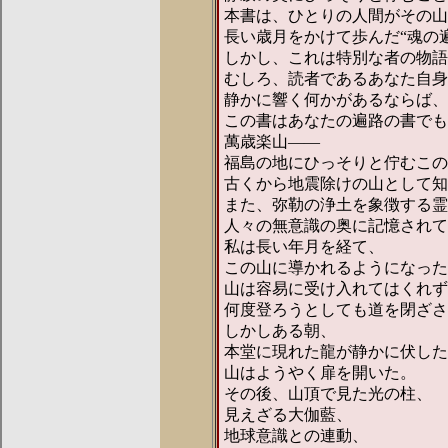
本書は、ひとりの人間がその山
長い歳月をかけて歩んだ“魂の
しかし、これは特別な者の物語
むしろ、読者であるあなた自身
静かに響く何かがあるならば、
この書はあなたの遍路の書でも
萬歳楽山――
福島の地にひっそりと佇むこの
古くから地震除けの山として知
また、弥勒の浄土を象徴する霊
人々の無意識の奥に記憶されて
私は長い年月を経て、
この山に導かれるようになった
山は容易に受け入れてはくれず
何度登ろうとしても道を閉ざさ
しかしある朝、
本堂に現れた龍が静かに伏した
山はようやく扉を開いた。
その後、山頂で見た光の柱、
見えざる大伽藍、
地球意識との連動、