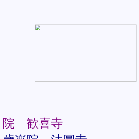
院 歓喜寺